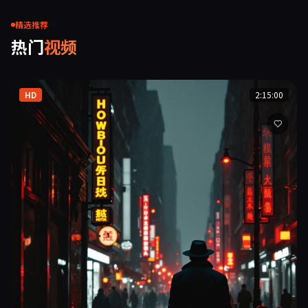
精选推荐
热门
视频
HD
2:15:00