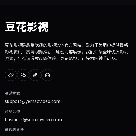
豆花影视
豆花影视是最受欢迎的影视媒体官方网站，致力于为用户提供最新
影视资讯、高清视频推荐、原创内容展示。我们汇聚全球优质影视
资源，打造沉浸式观影体验。豆花影视，让好内容触手可及。
联系方式
support@yemaovideo.com
商务合作
business@yemaovideo.com
创作者支持