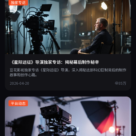
独家专访
《星际远征》导演独家专访：揭秘幕后制作秘辛
豆花影视独家专访《星际远征》导演，深入揭秘这部科幻巨制背后的制作
故事和创作心路。
2026-04-20
35万
平台动态