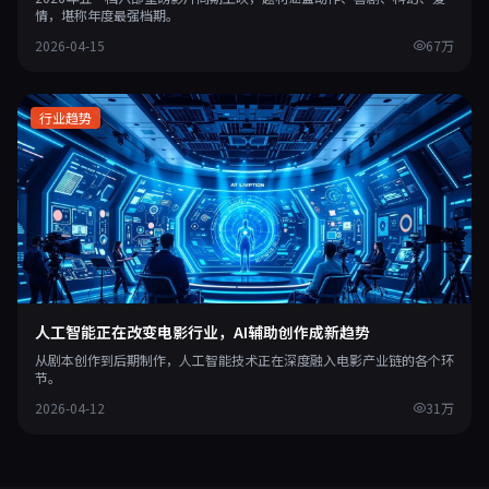
情，堪称年度最强档期。
2026-04-15
67万
行业趋势
人工智能正在改变电影行业，AI辅助创作成新趋势
从剧本创作到后期制作，人工智能技术正在深度融入电影产业链的各个环
节。
2026-04-12
31万