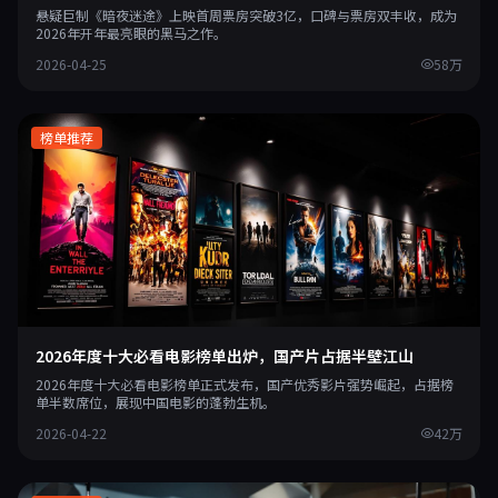
悬疑巨制《暗夜迷途》上映首周票房突破3亿，口碑与票房双丰收，成为
2026年开年最亮眼的黑马之作。
2026-04-25
58万
榜单推荐
2026年度十大必看电影榜单出炉，国产片占据半壁江山
2026年度十大必看电影榜单正式发布，国产优秀影片强势崛起，占据榜
单半数席位，展现中国电影的蓬勃生机。
2026-04-22
42万